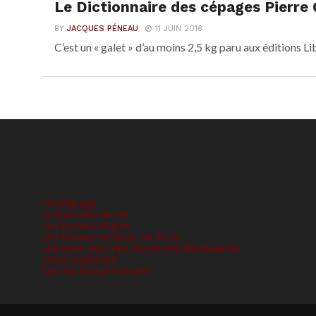
Le Dictionnaire des cépages Pierre 
BY
JACQUES PÉNEAU
11 JUIN 2016
C’est un « galet » d’au moins 2,5 kg paru aux éditions Lib
Homepage
Le bon web du vin
Les bonnes étapes
Les bonnes lectures sur le vin
Les bons vins, vins bio et vins biodynamie
Nous contacter
Qui est Bonum Vinum?