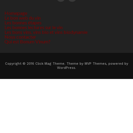
Homepage
Le bon web du vin
Les bonnes étapes
Les bonnes lectures sur le vin
Les bons vins, vins bio et vins biodynamie
Nous contacter
Qui est Bonum Vinum?
Copyright © 2016 Click Mag Theme. Theme by MVP Themes, powered by
WordPress.