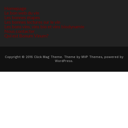
Homepage
Le bon web du vin
Les bonnes étapes
Les bonnes lectures sur le vin
Les bons vins, vins bio et vins biodynamie
Nous contacter
Qui est Bonum Vinum?
Copyright © 2016 Click Mag Theme. Theme by MVP Themes, powered by
WordPress.