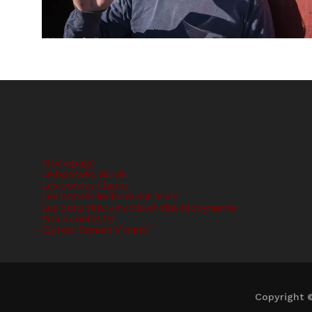
Homepage
Le bon web du vin
Les bonnes étapes
Les bonnes lectures sur le vin
Les bons vins, vins bio et vins biodynamie
Nous contacter
Qui est Bonum Vinum?
Copyright 