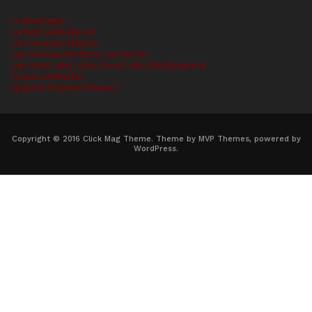
Homepage
Le bon web du vin
Les bonnes étapes
Les bonnes lectures sur le vin
Les bons vins, vins bio et vins biodynamie
Nous contacter
Qui est Bonum Vinum?
Copyright © 2016 Click Mag Theme. Theme by MVP Themes, powered by
WordPress.