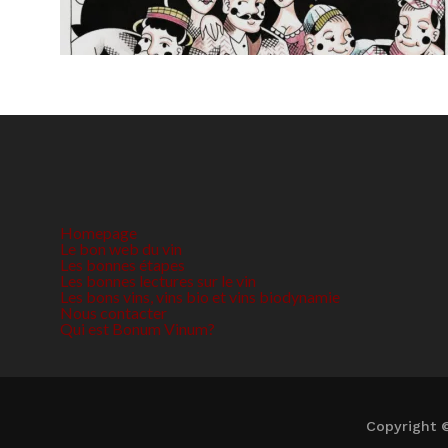
Homepage
Le bon web du vin
Les bonnes étapes
Les bonnes lectures sur le vin
Les bons vins, vins bio et vins biodynamie
Nous contacter
Qui est Bonum Vinum?
Copyright 