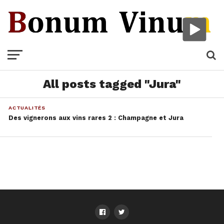
All posts tagged "Jura"
ACTUALITÉS
Des vignerons aux vins rares 2 : Champagne et Jura