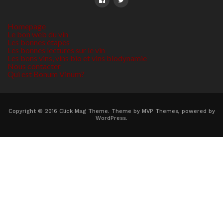
Homepage
Le bon web du vin
Les bonnes étapes
Les bonnes lectures sur le vin
Les bons vins, vins bio et vins biodynamie
Nous contacter
Qui est Bonum Vinum?
Copyright © 2016 Click Mag Theme. Theme by MVP Themes, powered by
WordPress.