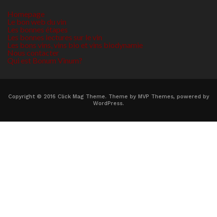
Homepage
Le bon web du vin
Les bonnes étapes
Les bonnes lectures sur le vin
Les bons vins, vins bio et vins biodynamie
Nous contacter
Qui est Bonum Vinum?
Copyright © 2016 Click Mag Theme. Theme by MVP Themes, powered by
WordPress.