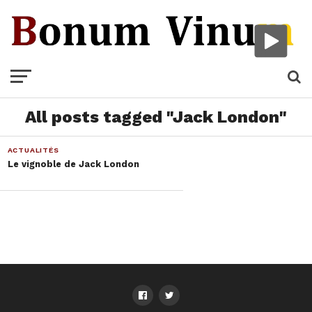
All posts tagged "Jack London"
ACTUALITÉS
Le vignoble de Jack London