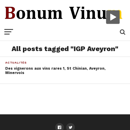
All posts tagged "IGP Aveyron"
ACTUALITÉS
Des vignerons aux vins rares 1, St Chinian, Aveyron,
Minervois