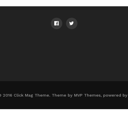
© 2016 Click Mag Theme. Theme by MVP Themes, powered by