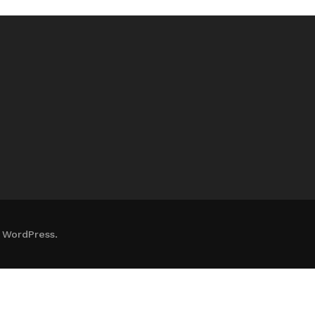
 WordPress.