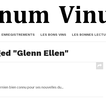
S ENREGISTREMENTS
LES BONS VINS
LES BONNES LECTU
ged "Glenn Ellen"
nien bien connu pour ses nouvelles du...