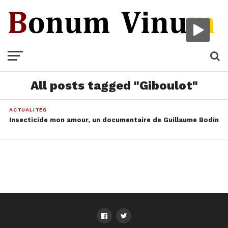
All posts tagged "Giboulot"
ACTUALITÉS
Insecticide mon amour, un documentaire de Guillaume Bodin