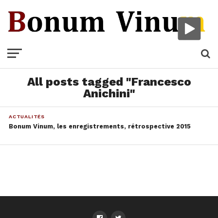
All posts tagged "Francesco
Anichini"
ACTUALITÉS
Bonum Vinum, les enregistrements, rétrospective 2015