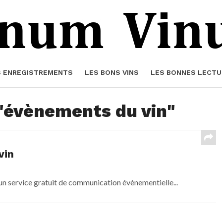
S ENREGISTREMENTS
LES BONS VINS
LES BONNES LECTU
 "évènements du vin"
vin
 un service gratuit de communication évènementielle...