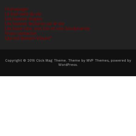
Homepage
Le bon web du vin
Les bonnes étapes
Les bonnes lectures sur le vin
Les bons vins, vins bio et vins biodynamie
Nous contacter
Qui est Bonum Vinum?
Copyright © 2016 Click Mag Theme. Theme by MVP Themes, powered by
WordPress.