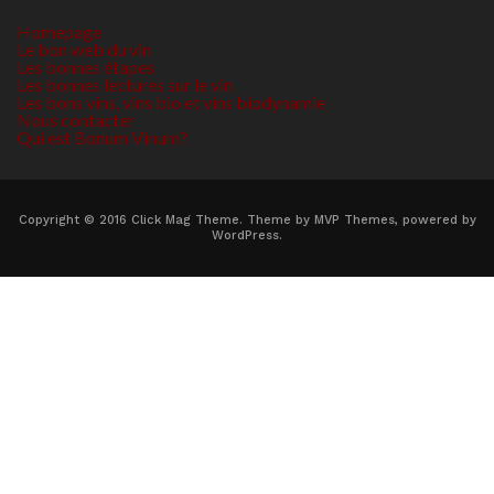
Homepage
Le bon web du vin
Les bonnes étapes
Les bonnes lectures sur le vin
Les bons vins, vins bio et vins biodynamie
Nous contacter
Qui est Bonum Vinum?
Copyright © 2016 Click Mag Theme. Theme by MVP Themes, powered by
WordPress.