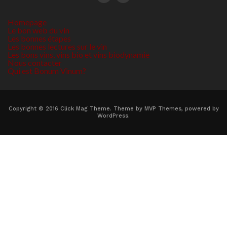
Homepage
Le bon web du vin
Les bonnes étapes
Les bonnes lectures sur le vin
Les bons vins, vins bio et vins biodynamie
Nous contacter
Qui est Bonum Vinum?
Copyright © 2016 Click Mag Theme. Theme by MVP Themes, powered by
WordPress.