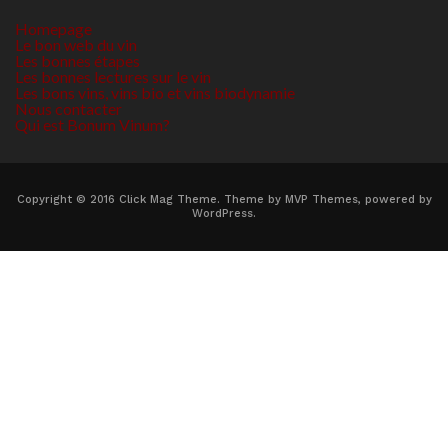
Homepage
Le bon web du vin
Les bonnes étapes
Les bonnes lectures sur le vin
Les bons vins, vins bio et vins biodynamie
Nous contacter
Qui est Bonum Vinum?
Copyright © 2016 Click Mag Theme. Theme by MVP Themes, powered by
WordPress.