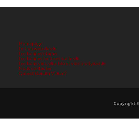
Homepage
Le bon web du vin
Les bonnes étapes
Les bonnes lectures sur le vin
Les bons vins, vins bio et vins biodynamie
Nous contacter
Qui est Bonum Vinum?
Copyright 