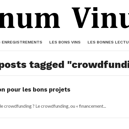
S ENREGISTREMENTS
LES BONS VINS
LES BONNES LECTU
 posts tagged "crowdfund
on pour les bons projets
 le crowdfunding ? Le crowdfunding, ou « financement...