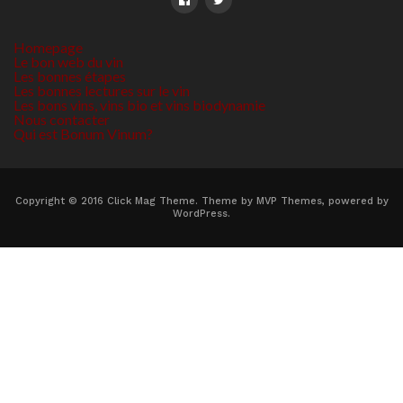
Homepage
Le bon web du vin
Les bonnes étapes
Les bonnes lectures sur le vin
Les bons vins, vins bio et vins biodynamie
Nous contacter
Qui est Bonum Vinum?
Copyright © 2016 Click Mag Theme. Theme by MVP Themes, powered by
WordPress.