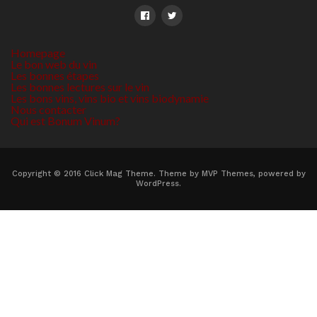
Homepage
Le bon web du vin
Les bonnes étapes
Les bonnes lectures sur le vin
Les bons vins, vins bio et vins biodynamie
Nous contacter
Qui est Bonum Vinum?
Copyright © 2016 Click Mag Theme. Theme by MVP Themes, powered by
WordPress.