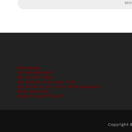
MO
Homepage
Le bon web du vin
Les bonnes étapes
Les bonnes lectures sur le vin
Les bons vins, vins bio et vins biodynamie
Nous contacter
Qui est Bonum Vinum?
Copyright 