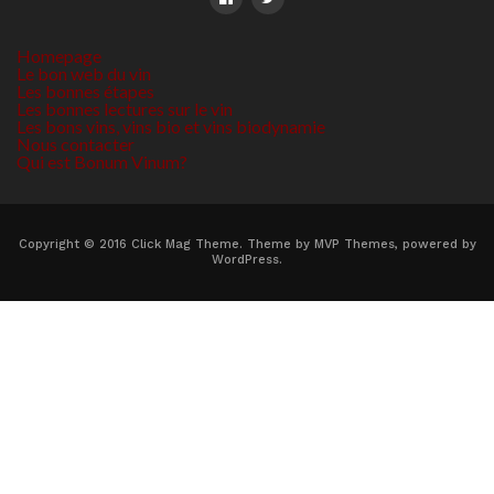
Homepage
Le bon web du vin
Les bonnes étapes
Les bonnes lectures sur le vin
Les bons vins, vins bio et vins biodynamie
Nous contacter
Qui est Bonum Vinum?
Copyright © 2016 Click Mag Theme. Theme by MVP Themes, powered by
WordPress.