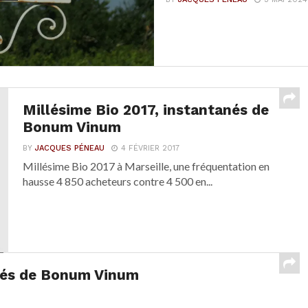
Millésime Bio 2017, instantanés de
Bonum Vinum
BY
JACQUES PÉNEAU
4 FÉVRIER 2017
Millésime Bio 2017 à Marseille, une fréquentation en
hausse 4 850 acheteurs contre 4 500 en...
anés de Bonum Vinum