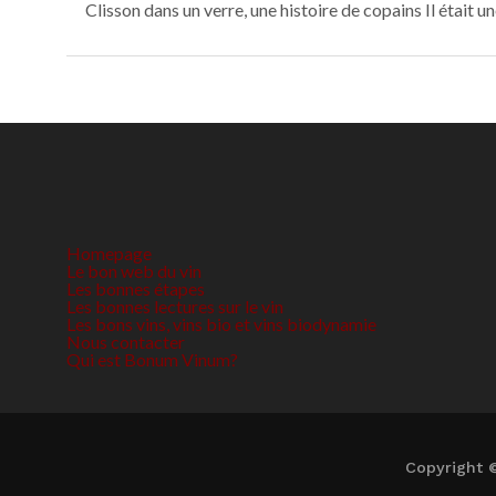
Clisson dans un verre, une histoire de copains Il était un
Homepage
Le bon web du vin
Les bonnes étapes
Les bonnes lectures sur le vin
Les bons vins, vins bio et vins biodynamie
Nous contacter
Qui est Bonum Vinum?
Copyright 