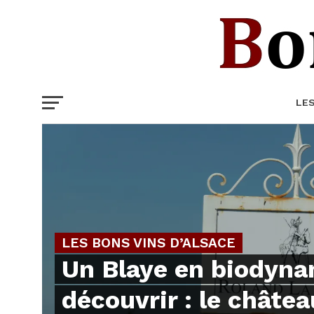
LE
LES BONS VINS D’ALSACE
Un Blaye en biodyna
découvrir : le châtea