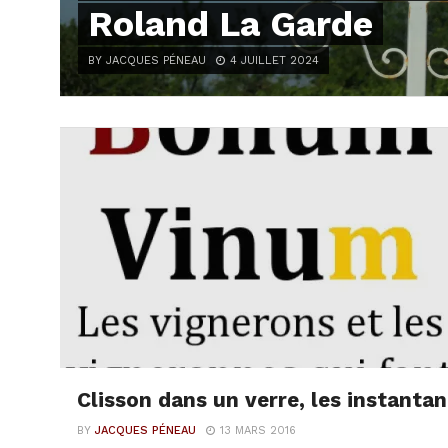
Roland La Garde
BY JACQUES PÉNEAU
4 JUILLET 2024
Clisson dans un verre, les instant
BY
JACQUES PÉNEAU
13 MARS 2016