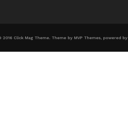
© 2016 Click Mag Theme. Theme by MVP Themes, powered by