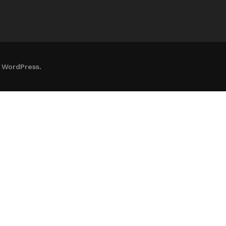
 WordPress.